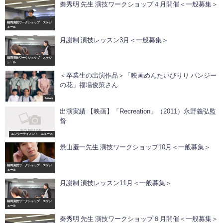
秦秀明 先生 演技ワークショップ４月開催＜一般募集＞
福岡演技ワークショップ スケジ
ュール
月謝制 演技レッスン3月＜一般募集＞
福岡演技ワークショップ スケジ
ュール
＜卒業生の出演作品＞「映画めんたいぴりり パンジー
の花」福場俊策さん
News
出演実績 【映画】「Recreation」（2011）永野義弘監
督
エンターテイメント ニュース
景山慶一先生 演技ワークショップ10月＜一般募集＞
福岡演技ワークショップ スケジ
ュール
月謝制 演技レッスン11月＜一般募集＞
福岡演技ワークショップ スケジ
ュール
秦秀明 先生 演技ワークショップ８月開催＜一般募集＞