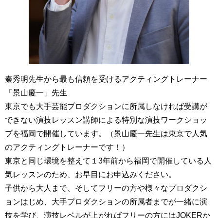
秦秀明先生から最も信頼を受けるアクティングトレーナー
「景山慶一
」先生
東京でも大手芸能プロダクションに所属しなければ
受講が
できない演技レッスン講師による
特別な
演技ワークショッ
プを福岡で開催しています。（景山慶一先生は東京で人気
のアクティングトレーナーです！）
東京と同じ環境を整えて
１3年前から福岡で開催している人
気レッスンのため、お早目にお申込みください。
子供から大人まで、そしてフリーの方や様々なプロダクシ
ョンはじめ、大手プロダクションの所属者までが一緒に演
技を学び、演技レベルが上がればフリーの方にはJOKERか