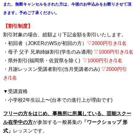
また、無断キャンセルをされた方は、今後のお申込みをお断りさせて頂
きます。予めご了承ください。
【割引制度】
割引対象の場合、総額より下記金額を割引いたします。
・初回者（JOKERのWSが初回の方）
▽2000円引き/1名
・母子 父子 兄弟姉妹割引(学生のみ適用)
▽1000円引き/1名
・県外割引(福岡県・佐賀県を除く)
▽1000円引き/1名
・月謝レッスン受講者割引(当月受講者のみ)
▽2000円引
き/1名
▼受講資格
・小学校2年生以上〜(台本での進行上が理由です)
フリーの方をはじめ、事務所に所属している、芸能スクー
ル在学中の方
が参加する一般募集の
「ワークショップ 形
式」
レッスンです。