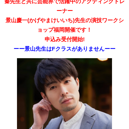
秦先生と共に芸能界で活躍中のアクティングトレ
ーナー
景山慶一
(かげやまけいいち)先生の演技
ワークシ
ョップ福岡開催です！
申込み受付開始!
ーー景山先生はFクラスがありませんーー